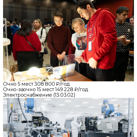
Очно
5 мест
308 800 ₽/год
Очно-заочно
15 мест
149 228 ₽/год
Электроснабжение (13.03.02)