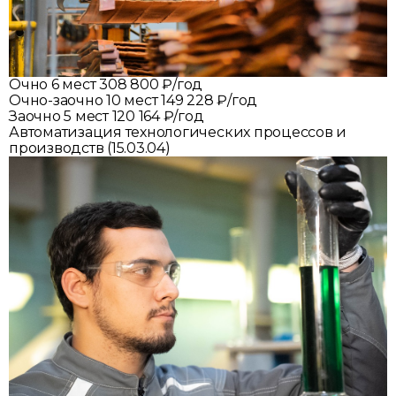
Очно
6 мест
308 800 ₽/год
Очно-заочно
10 мест
149 228 ₽/год
Заочно
5 мест
120 164 ₽/год
Автоматизация технологических процессов и
производств (15.03.04)