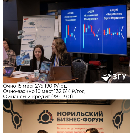
Очно
15 мест
275 190 ₽/год
Очно-заочно
10 мест
132 814 ₽/год
Финансы и кредит (38.03.01)