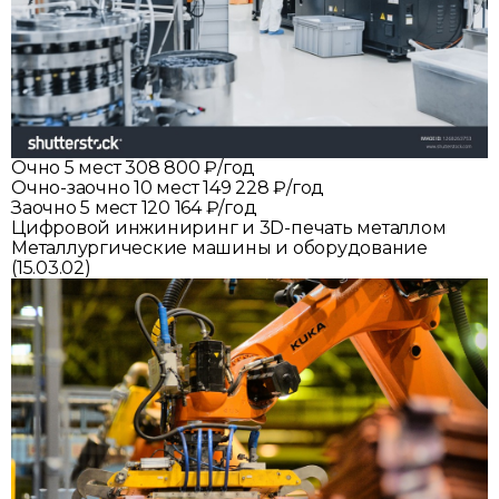
Очно
5 мест
308 800 ₽/год
Очно-заочно
10 мест
149 228 ₽/год
Заочно
5 мест
120 164 ₽/год
Цифровой инжиниринг и 3D-печать металлом
Металлургические машины и оборудование
(15.03.02)